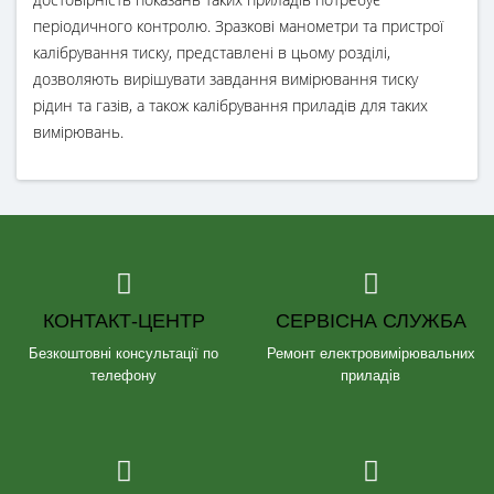
періодичного контролю. Зразкові манометри та пристрої
калібрування тиску, представлені в цьому розділі,
дозволяють вирішувати завдання вимірювання тиску
рідин та газів, а також калібрування приладів для таких
вимірювань.
КОНТАКТ-ЦЕНТР
СЕРВІСНА СЛУЖБА
Безкоштовні консультації по
Ремонт електровимірювальних
телефону
приладів