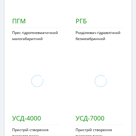
ПГМ
РГБ
Прес гідропневматичний
Розділювач гідравлічний
малогабаритний
безмембранний
УСД-4000
УСД-7000
Пристрій створення
Пристрій створення
високого тиску
високого тиску