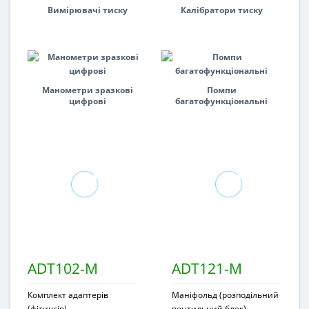
Вимірювачі тиску
Калібратори тиску
Манометри зразкові
Помпи
цифрові
багатофункціональні
ADT102-M
ADT121-M
Комплект адаптерів
Маніфольд (розподільний
(фітингів)
вентильний блок)