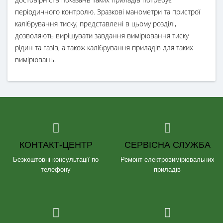
періодичного контролю. Зразкові манометри та пристрої
калібрування тиску, представлені в цьому розділі,
дозволяють вирішувати завдання вимірювання тиску
рідин та газів, а також калібрування приладів для таких
вимірювань.
КОНТАКТ-ЦЕНТР
СЕРВІСНА СЛУЖБА
Безкоштовні консультації по
Ремонт електровимірювальних
телефону
приладів