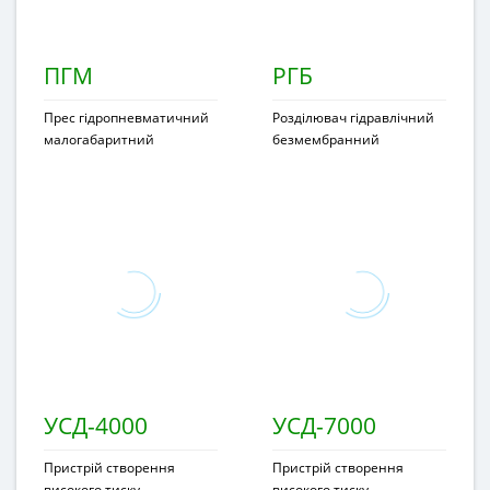
ПГМ
РГБ
Прес гідропневматичний
Розділювач гідравлічний
малогабаритний
безмембранний
УСД-4000
УСД-7000
Пристрій створення
Пристрій створення
високого тиску
високого тиску