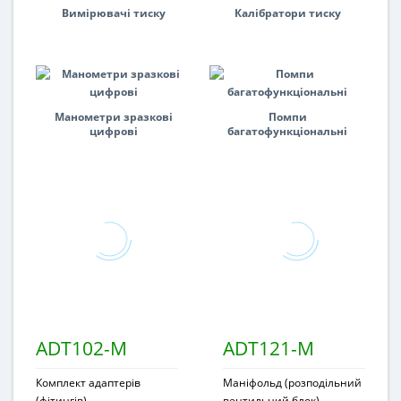
Вимірювачі тиску
Калібратори тиску
Манометри зразкові
Помпи
цифрові
багатофункціональні
ADT102-M
ADT121-M
Комплект адаптерів
Маніфольд (розподільний
(фітингів)
вентильний блок)