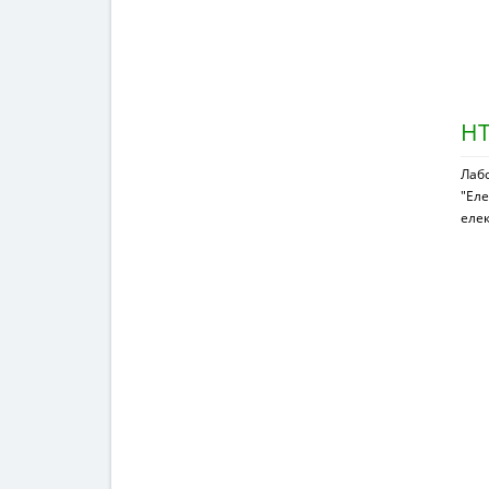
НТ
Лаб
"Еле
елек