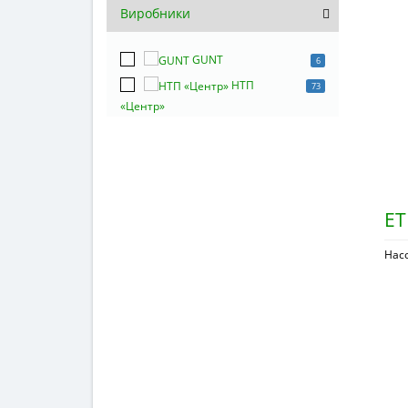
Виробники
GUNT
6
НТП
73
«Центр»
ET
Нас