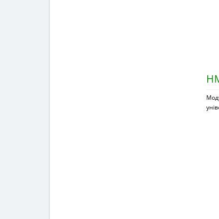
HM
Мод
уні