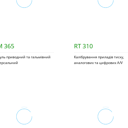
 365
RT 310
уль приводний та гальмівний
Калібрування приладів тиску,
версальний
аналогових та цифрових A/V