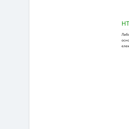
НТ
Лаб
осно
еле