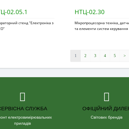
Ц-02.05.1
НТЦ-02.30
раторний стенд "Електроніка з
Мікропроцесорна техніка, датч
О"
та елементи систем керування
1
2
3
4
5
>
СЕРВІСНА СЛУЖБА
ОФІЦІЙНИЙ ДИЛЕ
онт електровимірювальних
Світових брендів
приладів