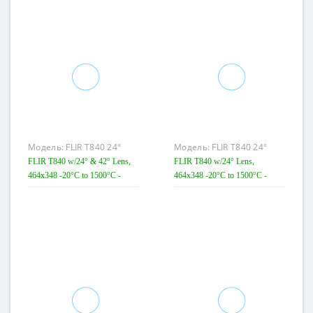
Модель:
FLIR T840 24°
Модель:
FLIR T840 24°
+42°
FLIR T840 w/24° & 42° Lens,
FLIR T840 w/24° Lens,
464x348 -20°C to 1500°C -
464x348 -20°C to 1500°C -
Тепловизійна камера для
Тепловізійна камера для
візуалізації витоків газу
візуалізації витоків газу