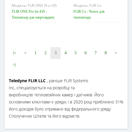
Модель:
FLIR ONE Pro iOS
Модель:
FLIR Cx
FLIR ONE Pro for iOS -
FLIR Cx - Чохол для
Тепловізор для енергоаудиту
тепловізора
Діапазон температур
от -20°C до 400°C
Роздільна здатність ІЧ-
детектора
|<
<
1
2
3
4
5
6
7
8
>
160 × 120
Теплова чутливість
>|
<0,15°C
Teledyne FLIR LLC
, раніше FLIR Systems
Inc, спеціалізується на розробці та
виробництві тепловізійних камер і датчиків. Його
основними клієнтами є уряди, і в 2020 році приблизно 31%
його доходів було отримано від федерального уряду
Сполучених Штатів та його відомств.