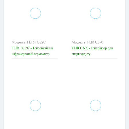
Теплова чутливість
<0,15°C
Модель:
FLIR TG297
Модель:
FLIR C3-X
FLIR TG297 - Тепловізійний
FLIR C3-X - Тепловізор для
інфрачервоний термометр
енергоаудиту
Діапазон температур
от -25°C до 1030°C