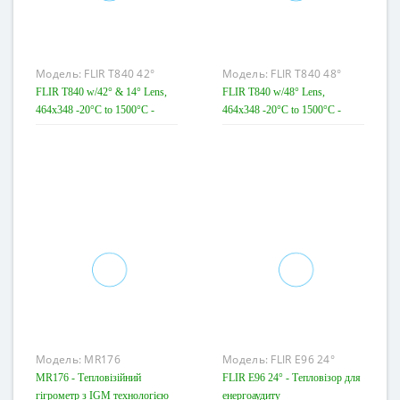
Модель:
FLIR T840 42°
Модель:
FLIR T840 48°
+14°
FLIR T840 w/42° & 14° Lens,
FLIR T840 w/48° Lens,
464x348 -20°C to 1500°C -
464x348 -20°C to 1500°C -
Тепловизійна камера для
Тепловизійна камера для
візуалізації витоків газу
візуалізації витоків газу
Модель:
MR176
Модель:
FLIR E96 24°
MR176 - Тепловізійний
FLIR E96 24° - Тепловізор для
гігрометр з IGM технологією
енергоаудиту