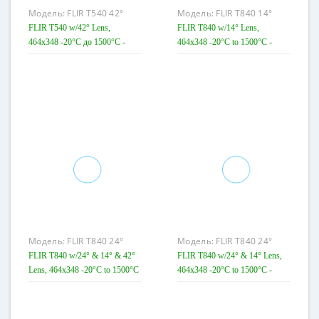
Модель:
FLIR T540 42°
Модель:
FLIR T840 14°
FLIR T540 w/42° Lens,
FLIR T840 w/14° Lens,
464x348 -20°C до 1500°C -
464x348 -20°C to 1500°C -
Тепловізор
Тепловизійна камера для
візуалізації витоків газу
Модель:
FLIR T840 24°
Модель:
FLIR T840 24°
+14°+42°
+14°
FLIR T840 w/24° & 14° & 42°
FLIR T840 w/24° & 14° Lens,
Lens, 464x348 -20°C to 1500°C
464x348 -20°C to 1500°C -
- Тепловизійна камера для
Тепловізійна камера для
візуалізації витоків газу
візуалізації витоків газу