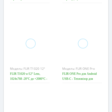
Модель:
FLIR T1020 12°
Модель:
FLIR ONE Pro
Android USB-C
FLIR T1020 w/12° Lens,
FLIR ONE Pro для Android
1024x768 -20°C до +2000°C -
USB-C - Тепловізор для
Тепловізор
енергоаудиту
Діапазон температур
от -20°C до 400°C
Роздільна здатність ІЧ-
детектора
160 × 120