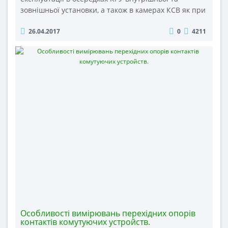
зовнішньої установки, а також в камерах КСВ як при
новому будівництві, так і при заміні масляних
26.04.2017
0
4211
вимикачів минулих років випуску. Порівняно з
традиційними масляними, вакуумними або
елегазовими вимикачами, високовольтні вакуумні
вимикачі типу BB/TEL складаються з двох основних
функціональних модул..
Особливості вимірювань перехідних опорів
контактів комутуючих устройств.