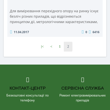
Для вимірювання перехідного опору на ринку існує
безліч різних приладів, що відрізняються
принципом дії, метрологічними характеристиками,
ступенем автоматизації, масогабаритними
11.04.2017
0
6416
показниками та ціною. Але існують і певні вимоги,
норми, рекомендації та особливості вимірювання
перехідних опорів контактів, враховуючи які можна
|<
<
1
2
не помилитись з вибором необхідного приладу.
Нелінійний характер п..
КОНТАКТ-ЦЕНТР
СЕРВІСНА СЛУЖБА
Безкоштовні консультації по
Ремонт електровимірювальних
телефону
приладів