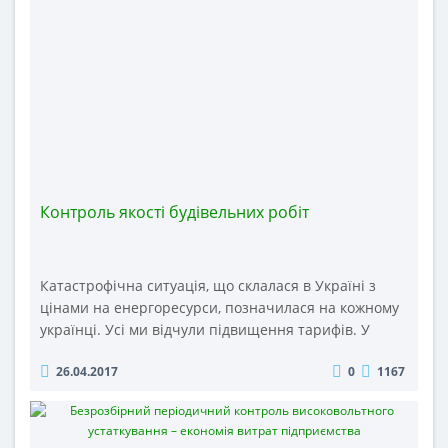
Контроль якості будівельних робіт
Катастрофічна ситуація, що склалася в Україні з
цінами на енергоресурси, позначилася на кожному
українці. Усі ми відчули підвищення тарифів. У
зв'язку з цим постає споконвічне питання: що
26.04.2017
0
1167
робити? Відповідь начебто вже дано застосовувати
енергозберігаючі технології. Але для того, щоб їх
застосовувати, необхідно чітко розуміти, які
причини неефективного використання