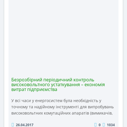
енергоресурсів дрібними господа..
Безрозбірний періодичний контроль
високовольтного устаткування – економія
витрат підприємства
У всі часи у енергосистем була необхідність у
точному та надійному інструменті для випробувань
високовольтних комутаційних апаратів (вимикачів,
короткозамикачів, відокремлювачів та ін.), які є
26.04.2017
0
1034
одним із найважливіших елементів, що