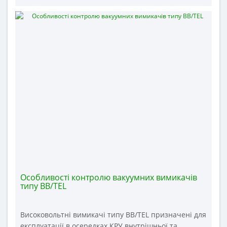
забезпечують нормальне функціонування
енергопостачальної організації. При монтажі,
ремонті та періодичній перевірці технічного стану
високовольтних комутаційних ..
Особливості контролю вакуумних вимикачів
типу BB/TEL
Високовольтні вимикачі типу ВВ/TEL призначені для
експлуатації в осередках КРУ внутрішньої та