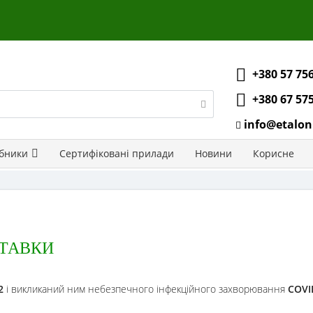
+380 57 75
+380 67 57
info@etalon
бники
Сертифіковані прилади
Новини
Корисне
СТАВКИ
2
і викликаний ним небезпечного інфекційного захворювання
COVI