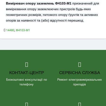
Вимірювач опору заземлень Ф4103-М1
призначений для
вимірювання опору заземлюючих пристроїв будь-яких
геометричних розмірів, питомого опору ґрунтів та активних
опорів за наявності та (або) відсутності перешкод.
14480
,
Ф4103-М1
КОНТАКТ-ЦЕНТР
СЕРВІСНА СЛУЖБА
Безкоштовні консультації по
Ремонт електровимірювальних
телефону
приладів