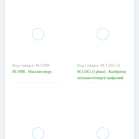
Код товара:
M-109R
Код товара:
M-133Ci (3
phase)
M-109R - Магазин опору
M-133Ci (3 phase) - Калібратор
потужності/енергії трифазний