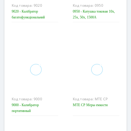
Код товара:
9020
Код товара:
0950
9020 - Калібратор
0950 - Катушка токовая 10x,
багатофункціональний
25x, 50x, 1500A
Код товара:
9000
Код товара:
MTE CP
9000 - Калибратор
MTE CP Меры емкости
портативный
многофункциональный