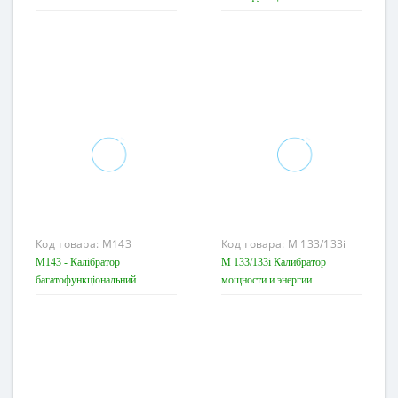
Код товара:
M143
Код товара:
М 133/133i
M143 - Калібратор
M 133/133i Калибратор
багатофункціональний
мощности и энергии
портативний 1000V/20A
однофазный