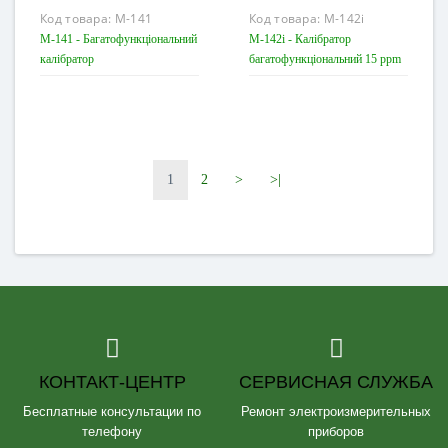
Код товара:
M-141
Код товара:
M-142i
M-141 - Багатофункціональний
M-142i - Калібратор
калібратор
багатофункціональний 15 ppm
1
2
>
>|
КОНТАКТ-ЦЕНТР
СЕРВИСНАЯ СЛУЖБА
Бесплатные консультации по
Ремонт электроизмерительных
телефону
приборов