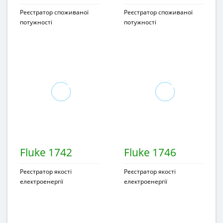
Реєстратор споживаної
Реєстратор споживаної
потужності
потужності
Fluke 1742
Fluke 1746
Реєстратор якості
Реєстратор якості
електроенергії
електроенергії