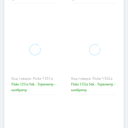
Код товара:
Fluke 1551a
Код товара:
Fluke 1552a
Stik
Stik
Fluke 1551a Stik - Термометр -
Fluke 1552a Stik - Термометр -
калібратор
калібратор