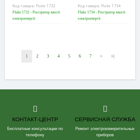
Код товара:
Fluke 1732
Код товара:
Fluke 1734
Fluke 1732 - Реєстратор якості
Fluke 1734 - Реєстратор якості
електроенергії
електроенергії
1
2
3
4
5
6
7
>
>|
КОНТАКТ-ЦЕНТР
СЕРВИСНАЯ СЛУЖБА
Бесплатные консультации по
Ремонт электроизмерительных
телефону
приборов