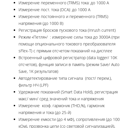
Измерение переменного (TRMS) тока: до 1000 А
Измерение пост. тока (DCA): до 1000 А
Измерение постоянного и переменного (TRMS)
напряжения (до 1000 В)
Регистрация бросков пускового тока (Inrush current)
Режим «Петля»/ : измерение силы тока до 3000А (при
помощи опционального токового преобразователя
sFlex-T) с прямым отсчетом показаний на дисплее
Встроенный цифровой регистратор (data logger/ 10K
отсчетов), функция записи в память (режим Save/ Auto
Save, 1K результатов)
Автодетектирование типа сигнала (пост/ перем.),
фильтр НЧ (LPF)
Удержание показаний (Smart Data Hold), регистрация
макс/ мин/ сред значений тока и напряжения
Измерение коэф. гармоник (THD,%), гармоник
напряжения и тока (до 25-й)
Измерение емкости (до 4 мФ), сопротивления (до 100
кОм), прозвонка цепи (со световой сигнализацией),