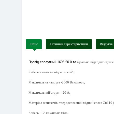
Опис
Технічні характеристики
Відгуків 
Провід сполучний 1693-60-0 та
ідеально підходить для м
Кабель з клемами під затиск ¼”;
Максимальна напруга -2000 Вскз/пост;
Максимальний струм – 20 А;
Матеріал затискачів: твердосплавний мідний сплав Cu110 
Кабель - 12-ти жильна мідь;