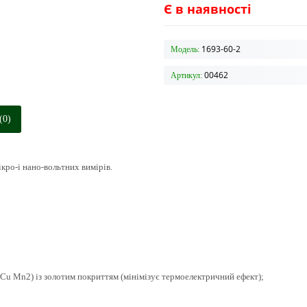
Є в наявності
1693-60-2
Модель:
00462
Артикул:
(0)
ікро-і нано-вольтних вимірів.
(Cu Mn2) із золотим покриттям (мінімізує термоелектричний ефект);