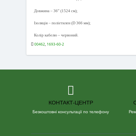
Довжина – 36” (1524 см);
Ізоляція – поліетилен (D 366 мм);
Колір кабелю – червоний.
00462
,
1693-60-2
КОНТАКТ-ЦЕНТР
Безкоштовні консультації по телефону
Рем