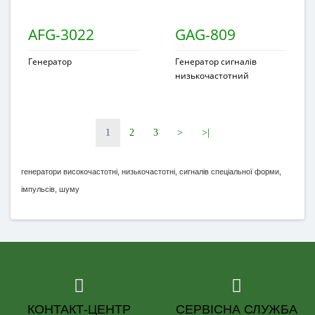
AFG-3022
GAG-809
Генератор
Генератор сигналів
низькочастотний
1
2
3
>
>|
генератори високочастотні, низькочастотні, сигналів спеціальної форми,
імпульсів, шуму
КОНТАКТ-ЦЕНТР
СЕРВІСНА СЛУЖБА