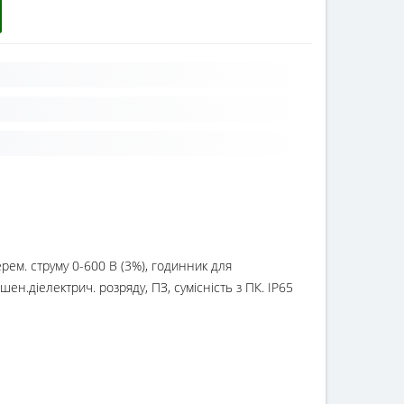
ерем. струму 0-600 В (3%), годинник для
ен.діелектрич. розряду, ПЗ, сумісність з ПК. IP65