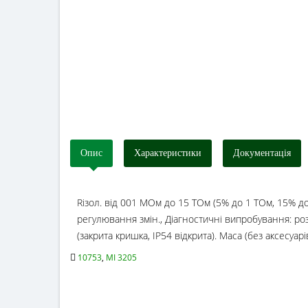
Опис
Характеристики
Документацiя
Rізол. від 001 МОм до 15 ТОм (5% до 1 ТОм, 15% до 
регулювання змін., Діагностичні випробування: розр
(закрита кришка, IP54 відкрита). Маса (без аксесуарів
10753
,
MI 3205