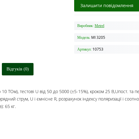
Залишити повідомлення
Виробник:
Metrel
MI 3205
Модель:
10753
Артикул:
Відгуків (0)
10 ТОм), тестові U від 50 до 5000 (±5-15%), кроком 25 В,Uпост. та п
ядний струм, U і ємнісне R, розрахунок індексу поляризації і соотнош
): 65 кг.