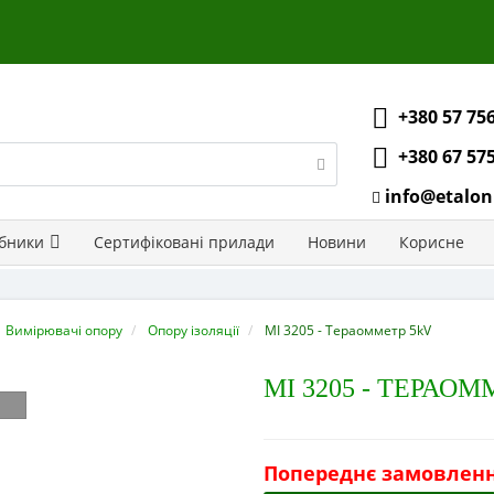
+380 57 75
+380 67 57
info@etalon
бники
Сертифіковані прилади
Новини
Корисне
Вимірювачі опору
Опору ізоляції
MI 3205 - Тераомметр 5kV
MI 3205 - ТЕРАОМ
Попереднє замовлен