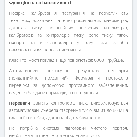
Функціональні можливості
Повірка, калібрування, тестування на герметичність
технічних, зразкових та електроконтактних манометрів,
датчиків тиску, прецизійних цифрових манометрів,
калібраторів та контролерів тиску, реле тиску, тяго-,
напоро- та тягонапоромірів у тому числі засобів
вимірювання кисневого виконання.
Класи точності приладів, що повіряються: 0008 і грубіше.
Автоматичний розрахунок результату перевірки
(придатний/не придатний), формування протоколів
перевірки за допомогою програмного забезпечення,
ведення баз даних приладів, що тестуються.
Переваги
Замість контролерів тиску використовуються
автоматизовані джерела створення тиску від 01 до 60 МПа
власної розробки, адаптовані до забруднення.
Не потрібна система підготовки чистого повітря,
необхідна для стендів із контролерами тиску.