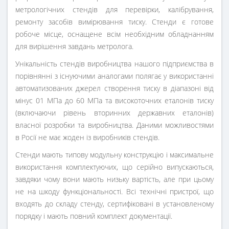
метрологічних стендів для перевірки, калібрування,
ремонту засобів вимірювання тиску. Стенди є готове
робоче місце, оснащене всім необхідним обладнанням
для вирішення завдань метролога.
Унікальність стендів виробництва нашого підприємства в
порівнянні з існуючими аналогами полягає у використанні
автоматизованих джерел створення тиску в діапазоні від
мінус 01 МПа до 60 МПа та високоточних еталонів тиску
(включаючи рівень вторинних державних еталонів)
власної розробки та виробництва. Даними можливостями
в Росії не має жоден із виробників стендів.
Стенди мають типову модульну конструкцію і максимальне
використання комплектуючих, що серійно випускаються,
завдяки чому вони мають низьку вартість, але при цьому
не на шкоду функціональності. Всі технічні пристрої, що
входять до складу стенду, сертифіковані в установленому
порядку і мають повний комплект документації.