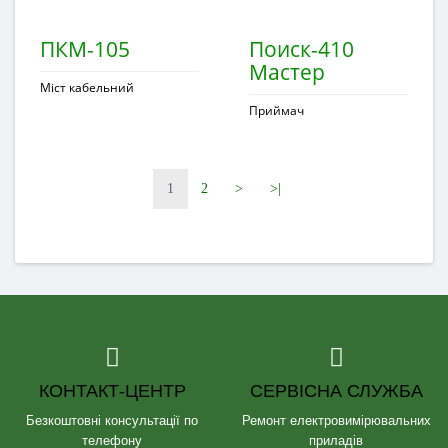
ПКМ-105
Поиск-410
Мастер
Міст кабельний
Приймач
1
2
>
>|
КОНТАКТ-ЦЕНТР
СЕРВІСНА СЛУЖБА
Безкоштовні консультації по
Ремонт електровимірювальних
телефону
приладів