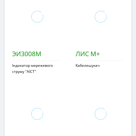
ЭИ3008М
ЛИС М+
Індикатор мережевого
Кабелешукач
струму "АІСТ"