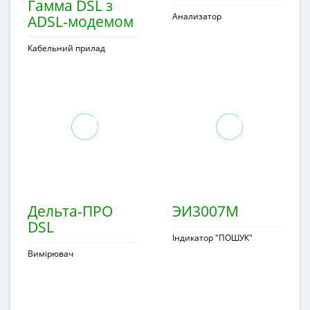
Гамма DSL з
Анализатор
ADSL-модемом
Кабельний прилад
Дельта-ПРО
ЭИ3007М
DSL
Індикатор "ПОШУК"
Вимірювач