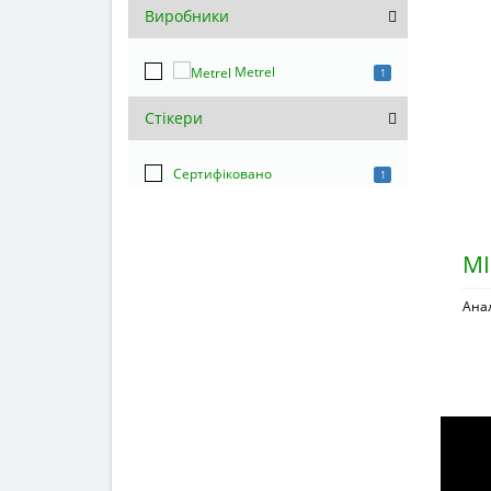
Виробники
Metrel
1
Стікери
Сертифіковано
1
MI
Анал