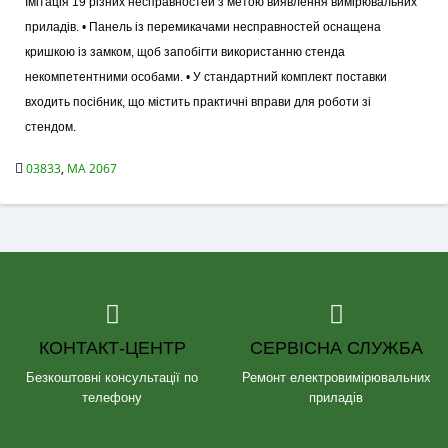
Імітація 19 різних несправностей з метою виявлення вимірювальних
приладів. • Панель із перемикачами несправностей оснащена
кришкою із замком, щоб запобігти використанню стенда
некомпетентними особами. • У стандартний комплект поставки
входить посібник, що містить практичні вправи для роботи зі
стендом.
03833
,
MA 2067
КОНТАКТ-ЦЕНТР
СЕРВІСНА СЛУЖБА
Безкоштовні консультації по
Ремонт електровимірювальних
телефону
приладів