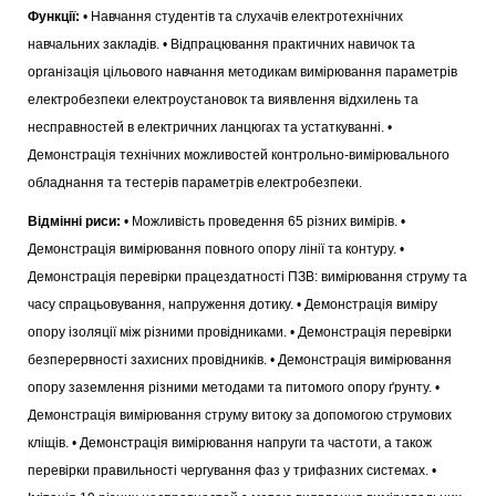
Функції:
• Навчання студентів та слухачів електротехнічних
навчальних закладів. • Відпрацювання практичних навичок та
організація цільового навчання методикам вимірювання параметрів
електробезпеки електроустановок та виявлення відхилень та
несправностей в електричних ланцюгах та устаткуванні. •
Демонстрація технічних можливостей контрольно-вимірювального
обладнання та тестерів параметрів електробезпеки.
Відмінні риси:
• Можливість проведення 65 різних вимірів. •
Демонстрація вимірювання повного опору лінії та контуру. •
Демонстрація перевірки працездатності ПЗВ: вимірювання струму та
часу спрацьовування, напруження дотику. • Демонстрація виміру
опору ізоляції між різними провідниками. • Демонстрація перевірки
безперервності захисних провідників. • Демонстрація вимірювання
опору заземлення різними методами та питомого опору ґрунту. •
Демонстрація вимірювання струму витоку за допомогою струмових
кліщів. • Демонстрація вимірювання напруги та частоти, а також
перевірки правильності чергування фаз у трифазних системах. •