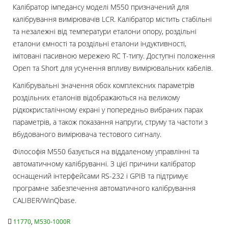
Калібратор імпедансу моделі M550 призначений для
калібрування вимірювачів LCR. Калібратор містить стабільні
та незалежні від температури еталони опору, роздільні
еталони ємності та роздільні еталони індуктивності,
імітовані пасивною мережею RC T-типу. Доступні положення
Open та Short для усунення впливу вимірювальних кабелів.
Калібрувальні значення обох комплексних параметрів
роздільних еталонів відображаються на великому
рідкокристалічному екрані у попередньо вибраних парах
параметрів, а також показання напруги, струму та частоти з
вбудованого вимірювача тестового сигналу.
Філософія M550 базується на віддаленому управлінні та
автоматичному калібруванні. З цієї причини калібратор
оснащений інтерфейсами RS-232 і GPIB та підтримує
програмне забезпечення автоматичного калібрування
CALIBER/WinQbase.
11770
,
M530-1000R