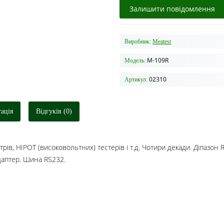
Залишити повідомлення
Виробник:
Meatest
M-109R
Модель:
02310
Артикул:
ація
Відгуків (0)
рів, HIPOT (високовольтних) тестерів і т.д. Чотири декади. Діпазон
даптер. Шина RS232.