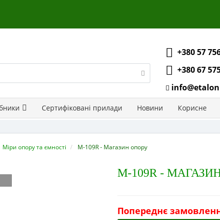
+380 57 75
+380 67 57
info@etalon
бники
Сертифіковані прилади
Новини
Корисне
Міри опору та ємності
M-109R - Магазин опору
M-109R - МАГАЗИ
Попереднє замовлен