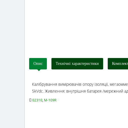
Опис
Технічні характеристики
Комплект
Калібрування вимірювачів опору ізоляції, мегаоммет
5kVdc. Живлення: внутрішня батарея /мережний а
02310
,
M-109R