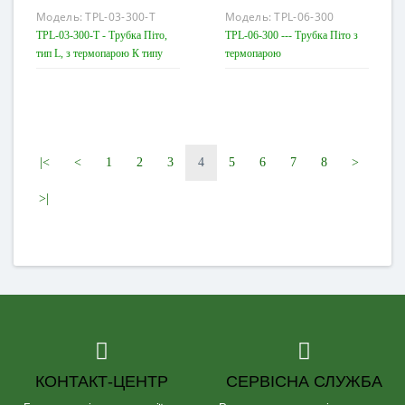
Модель:
TPL-03-300-T
Модель:
TPL-06-300
TPL-03-300-T - Трубка Піто,
TPL-06-300 --- Трубка Піто з
тип L, з термопарою К типу
термопарою
|<
<
1
2
3
4
5
6
7
8
>
>|
КОНТАКТ-ЦЕНТР
СЕРВІСНА СЛУЖБА