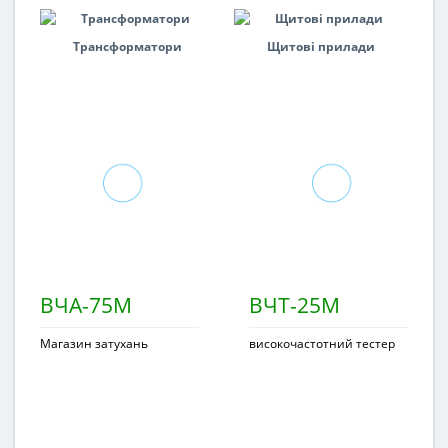
Трансформатори
Щитові прилади
ВЧА-75М
ВЧТ-25М
Магазин затухань
високочастотний тестер