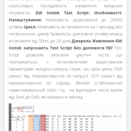
нерегулярну послідовність управління вихідною
потужністю.
GW Instek Test Script:
Особливості:
Налаштування:
Можливість редагування до 20000
уставок
Цикл:
Можливість встановлення на 1 мільярд або
нескінченних циклів Тривалість: для кожної уставки можна
встановити від 50ms до 20 днів
Джерела Живлення GW
Instek запускають Test Script без допомоги ПК!
Test
Script дозволяє запускати циклічні тести, що
повторюються, з встановленими користувачем
параметрами: вихідна напруга, струм, час, крок циклу, OVP
(захист від перевантаження по напругі), OCP (захист від
перевантаження по струму), Bleeder (стабілізуючий
навантажувальний опір) і т.д. . на відповідне число кроків
від Start до END, як показано в таблиці: