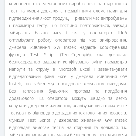
компонентів та електронних виробів, тест на старіння та
тест на умови довкілля є незамінними елементами для
підтвердження якості продукції. Тривалий час випробувань
і параметри тесту, що постійно повторюються, завжди
забирають багато часу і сил у операторів. Щоб
оптимізувати роботу оператора під час вимірювання,
джерела живлення GW Instek надають користувачам
функцію Test Script (Тест-Сценарій), яка дозволяє
безпосередньо задавати конфігурацію зміни параметрів
напруги та струму в Microsoft Excel і завантажувати
відредагований файл Excel у джерела живлення GW
Instek, що забезпечує послідовне керування виходами.
Без написання будь-яких програм та придбання
додаткового ПЗ, оператори можуть швидко та легко
керувати джерелом живлення, реалізувавши автоматичне
тестування відповідно до заданих технологічних процесів.
Функція Test Script у джерелах живлення GW Instek
відповідає вимогам тестів на старіння та довкілля, т.к.
забезпечує можливість задати безперервну, періодичну чи