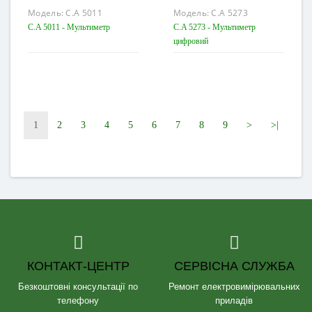
Модель:
C.A 5011
Модель:
C.A 5273
C.A 5011 - Мультиметр
C.A 5273 - Мультиметр
цифровий
1
2
3
4
5
6
7
8
9
>
>|
КОНТАКТ-ЦЕНТР
СЕРВІСНА СЛУЖБА
Безкоштовні консультації по
Ремонт електровимірювальних
телефону
приладів