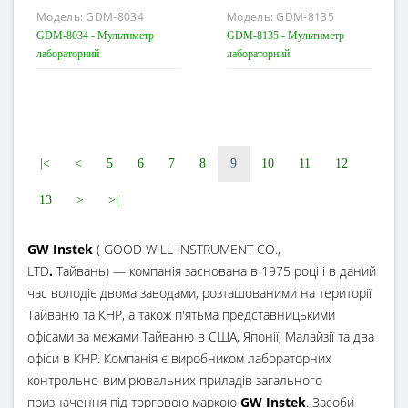
Модель:
GDM-8034
Модель:
GDM-8135
GDM-8034 - Мультиметр
GDM-8135 - Мультиметр
лабораторний
лабораторний
|<
<
5
6
7
8
9
10
11
12
13
>
>|
GW Instek
( GOOD WILL INSTRUMENT CO.,
LTD
.
Тайвань) — компанія заснована в 1975 році і в даний
час володіє двома заводами, розташованими на території
Тайваню та КНР, а також п'ятьма представницькими
офісами за межами Тайваню в США, Японії, Малайзії та два
офіси в КНР. Компанія є виробником лабораторних
контрольно-вимірювальних приладів загального
призначення під торговою маркою
GW Instek
. Засоби