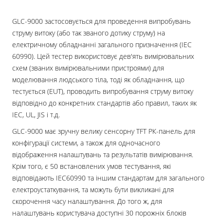
GLC-9000 застосовується для проведення випробувань
струму витоку (або так званого дотику струму) на
електричному обладнанні загального призначення (IEC
60990). Цей тестер використовує дев'ять вимірювальних
схем (званих вимірювальними пристроями) для
моделювання людського тіла, тоді як обладнання, що
тестується (EUT), проводить випробування струму витоку
відповідно до конкретних стандартів або правил, таких як
IEC, UL, JIS і т.д.
GLC-9000 має зручну велику сенсорну TFT РК-панель для
конфігурації системи, а також для одночасного
відображення налаштувань та результатів вимірювання.
Крім того, є 50 встановлених умов тестування, які
відповідають IEC60990 та іншим стандартам для загального
електроустаткування, та можуть бути викликані для
скорочення часу налаштування. До того ж, для
налаштувань користувача доступні 30 порожніх блоків