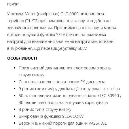
пам'яті.
У режимі Meter (вимірювач) GLC-9000 використовує
термінал (T1 /T2) для вимірювання напруги подібно до
звичайного вольтметра. При вимірюванні напруги можна
використовувати функцію SELV (безпечна наднизька
напруга) для визначення значення напруги між точками
вимірювання, що перевищує уставку SELV.
ОСОБЛИВОСТІ
Призначений для загальних електровимірювань
струму витоку
Сенсорна панель з кольоровим РК-дисплеєм
9 різних схем виміру для імітації опору людського тіла
50 встановлених умов тестування згідно з IEC 60990 ;
30 блоків пам'яті для налаштувань користувача
8 різних типів струму витоку
Вимірювач із функцією SELV/CONV
Верхній & нижній пороги для оцінки PASS/FAIL