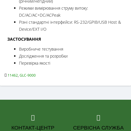
(річний/негідний)
Режими вимірювання струму витоку:
DC/AC/AC+DC/ACPeak
Різні стандартні інтерфейси: RS-232/GPIB/USB Host &
Device/EXT I/O
ЗАСТОСУВАННЯ
Виробниче тестування
Дослідження та розробки
Перевірка якості
11462
,
GLC-9000
КОНТАКТ-ЦЕНТР
СЕРВІСНА СЛУЖБА