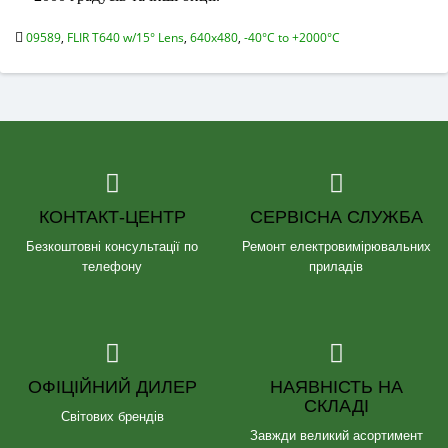
09589
,
FLIR T640 w/15° Lens
,
640x480
,
-40°C to +2000°C
КОНТАКТ-ЦЕНТР
СЕРВІСНА СЛУЖБА
Безкоштовні консультації по
Ремонт електровимірювальних
телефону
приладів
ОФІЦІЙНИЙ ДИЛЕР
НАЯВНІСТЬ НА
СКЛАДІ
Світових брендів
Завжди великий асортимент