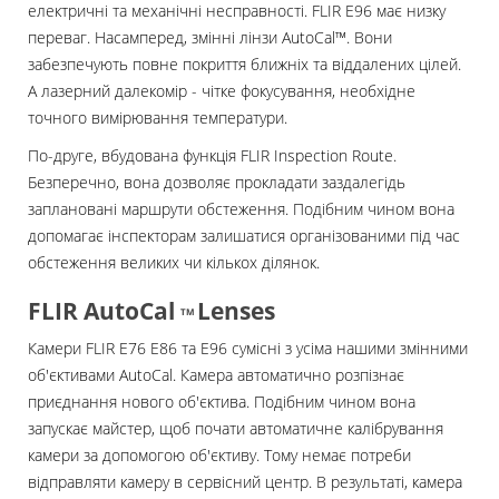
електричні та механічні несправності. FLIR E96 має низку
переваг. Насамперед, змінні лінзи AutoCal™. Вони
забезпечують повне покриття ближніх та віддалених цілей.
А лазерний далекомір - чітке фокусування, необхідне
точного вимірювання температури.
По-друге, вбудована функція FLIR Inspection Route.
Безперечно, вона дозволяє прокладати заздалегідь
заплановані маршрути обстеження. Подібним чином вона
допомагає інспекторам залишатися організованими під час
обстеження великих чи кількох ділянок.
FLIR AutoCal
Lenses
ТМ
Камери FLIR E76 E86 та E96 сумісні з усіма нашими змінними
об'єктивами AutoCal. Камера автоматично розпізнає
приєднання нового об'єктива. Подібним чином вона
запускає майстер, щоб почати автоматичне калібрування
камери за допомогою об'єктиву. Тому немає потреби
відправляти камеру в сервісний центр. В результаті, камера