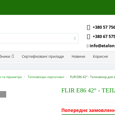
+380 57 75
+380 67 57
info@etalon
бники
Сертифіковані прилади
Новини
Корисне
и та пірометри
Тепловізори портативні
FLIR E86 42° - Тепловізор для
FLIR E86 42° - Т
Попереднє замовлен