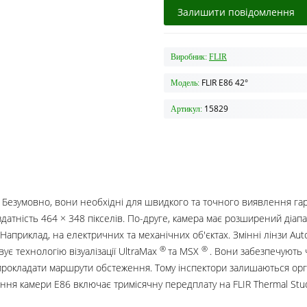
Залишити повідомлення
Виробник:
FLIR
FLIR E86 42°
Модель:
15829
Артикул:
. Безумовно, вони необхідні для швидкого та точного виявлення гар
 здатність 464 × 348 пікселів. По-друге, камера має розширений ді
Наприклад, на електричних та механічних об'єктах. Змінні лінзи A
®
®
ує технологію візуалізації UltraMax
та MSX
. Вони забезпечують ч
є прокладати маршрути обстеження. Тому інспектори залишаються ор
ня камери E86 включає тримісячну передплату на FLIR Thermal Studio