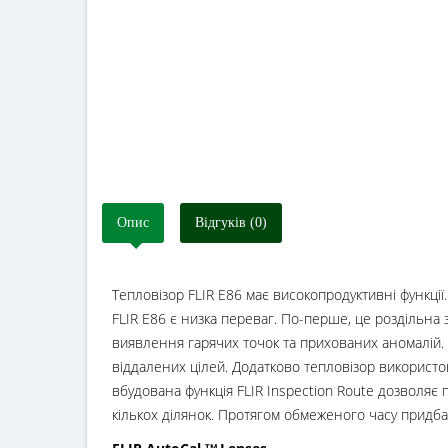
Опис
Відгуків (0)
Тепловізор FLIR E86 має високопродуктивні функції
FLIR E86 є низка переваг. По-перше, це роздільна
виявлення гарячих точок та прихованих аномалій. 
віддалених цілей. Додатково тепловізор використов
вбудована функція FLIR Inspection Route дозволя
кількох ділянок. Протягом обмеженого часу придбан
ТМ