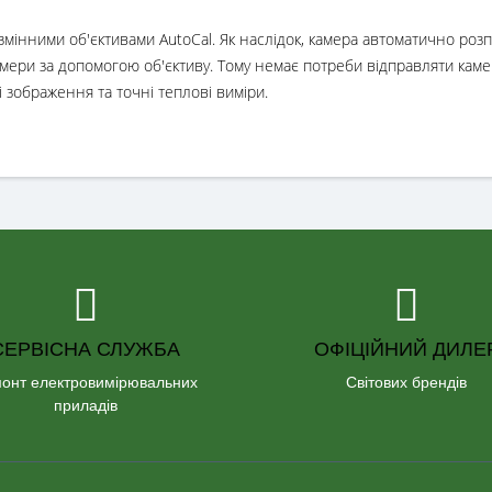
 змінними об'єктивами AutoCal. Як наслідок, камера автоматично роз
мери за допомогою об'єктиву. Тому немає потреби відправляти каме
 зображення та точні теплові виміри.
СЕРВІСНА СЛУЖБА
ОФІЦІЙНИЙ ДИЛЕ
онт електровимірювальних
Світових брендів
приладів