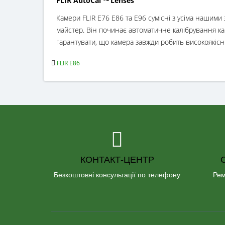
FLIR AutoCal
Lenses
Камери FLIR E76 E86 та E96 сумісні з усіма нашими
майстер. Він починає автоматичне калібрування ка
гарантувати, що камера завжди робить високоякісні
FLIR E86
КОНТАКТ-ЦЕНТР
Безкоштовні консультації по телефону
Рем