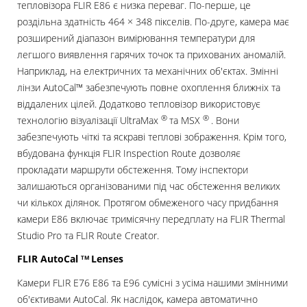
тепловізора FLIR E86 є низка переваг. По-перше, це
роздільна здатність 464 × 348 пікселів. По-друге, камера має
розширений діапазон вимірювання температури для
легшого виявлення гарячих точок та прихованих аномалій.
Наприклад, на електричних та механічних об'єктах. Змінні
лінзи AutoCal™ забезпечують повне охоплення ближніх та
віддалених цілей. Додатково тепловізор використовує
®
®
технологію візуалізації UltraMax
та MSX
. Вони
забезпечують чіткі та яскраві теплові зображення. Крім того,
вбудована функція FLIR Inspection Route дозволяє
прокладати маршрути обстеження. Тому інспектори
залишаються організованими під час обстеження великих
чи кількох ділянок. Протягом обмеженого часу придбання
камери E86 включає тримісячну передплату на FLIR Thermal
Studio Pro та FLIR Route Creator.
FLIR AutoCal
Lenses
ТМ
Камери FLIR E76 E86 та E96 сумісні з усіма нашими змінними
об'єктивами AutoCal. Як наслідок, камера автоматично