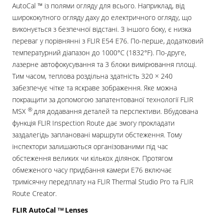
AutoCal ™ із полями огляду для всього. Наприклад, від
ширококутного огляду даху до електричного огляду, що
виконується з безпечної відстані. З іншого боку, є низка
переваг у порівнянні з FLIR E54 E76. По-перше, додатковий
температурний діапазон до 1000°C (1832°F). По-друге,
лазерне автофокусування та 3 блоки вимірювання площі.
Тим часом, теплова роздільна здатність 320 × 240
забезпечує чітке та яскраве зображення. Яке можна
покращити за допомогою запатентованої технології FLIR
®
MSX
для додавання деталей та перспективи. Вбудована
функція FLIR Inspection Route дає змогу прокладати
заздалегідь заплановані маршрути обстеження. Тому
інспектори залишаються організованими під час
обстеження великих чи кількох ділянок. Протягом
обмеженого часу придбання камери E76 включає
тримісячну передплату на FLIR Thermal Studio Pro та FLIR
Route Creator.
FLIR AutoCal
Lenses
ТМ