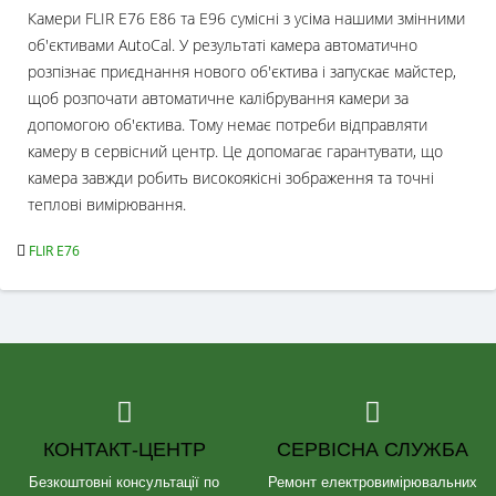
Камери FLIR E76 E86 та E96 сумісні з усіма нашими змінними
об'єктивами AutoCal. У результаті камера автоматично
розпізнає приєднання нового об'єктива і запускає майстер,
щоб розпочати автоматичне калібрування камери за
допомогою об'єктива. Тому немає потреби відправляти
камеру в сервісний центр. Це допомагає гарантувати, що
камера завжди робить високоякісні зображення та точні
теплові вимірювання.
FLIR E76
КОНТАКТ-ЦЕНТР
СЕРВІСНА СЛУЖБА
Безкоштовні консультації по
Ремонт електровимірювальних