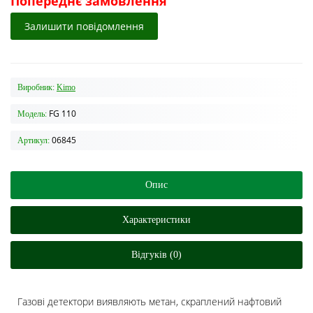
Попереднє замовлення
Залишити повідомлення
Виробник:
Kimo
FG 110
Модель:
06845
Артикул:
Опис
Характеристики
Відгуків (0)
Газові детектори виявляють метан, скраплений нафтовий