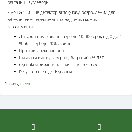
газ та інші вуглеводні.
Кімо FG 110 – це детектор витоку газу, розроблений для
забезпечення ефективних та надійних якісних
характеристик.
Діапазон вимірювань: від 0 до 10 000 ppm, від 0 до 1
% об. і від 0 до 20% скрині
Простий у використанні
Індикація витоку газу ppm, % про. або % ЛЕП
Функція утримання та значення min-max
Регульоване підсвічування
06845
,
FG 110