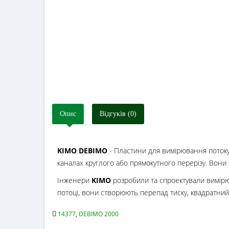
Опис
Відгуків (0)
KIMO DEBIMO
- Пластини для вимірювання потоку
каналах круглого або прямокутного перерізу. Вони 
Інженери
KIMO
розробили та спроектували вимірю
потоці, вони створюють перепад тиску, квадратний 
14377
,
DEBIMO 2000