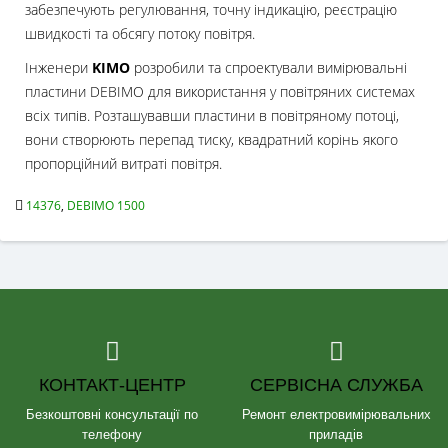
забезпечують регулювання, точну індикацію, реєстрацію
швидкості та обсягу потоку повітря.
Інженери
KIMO
розробили та спроектували вимірювальні
пластини DEBIMO для використання у повітряних системах
всіх типів. Розташувавши пластини в повітряному потоці,
вони створюють перепад тиску, квадратний корінь якого
пропорційний витраті повітря.
14376
,
DEBIMO 1500
КОНТАКТ-ЦЕНТР
СЕРВІСНА СЛУЖБА
Безкоштовні консультації по
Ремонт електровимірювальних
телефону
приладів