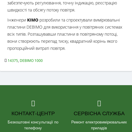
забезпечують регулювання, точну індикацію, реєстрацію
швидкості та обсягу потоку повітря.
Інженери
KIMO
розробили та спроектували вимірювальні
пластини DEBIMO для використання у повітряних системах
всіх типів. Розташувавши пластини в повітряному потоці,
вони створюють перепад тиску, квадратний корінь якого
пропорційний витраті повітря.
14375
,
DEBIMO 1000
КОНТАКТ-ЦЕНТР
СЕРВІСНА СЛУЖБА
Безкоштовні консультації по
Ремонт електровимірювальних
телефону
приладів