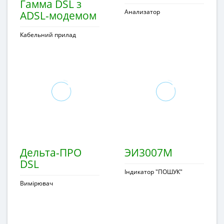
Гамма DSL з
Анализатор
ADSL-модемом
Кабельний прилад
Дельта-ПРО
ЭИ3007М
DSL
Індикатор "ПОШУК"
Вимірювач