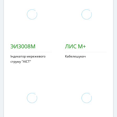
ЭИ3008М
ЛИС М+
Індикатор мережевого
Кабелешукач
струму "АІСТ"