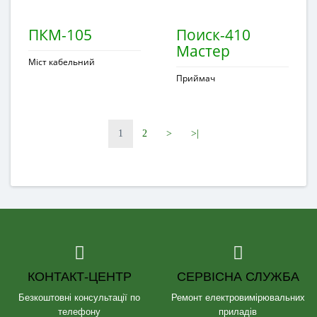
ПКМ-105
Поиск-410
Мастер
Міст кабельний
Приймач
1
2
>
>|
КОНТАКТ-ЦЕНТР
СЕРВІСНА СЛУЖБА
Безкоштовні консультації по
Ремонт електровимірювальних
телефону
приладів