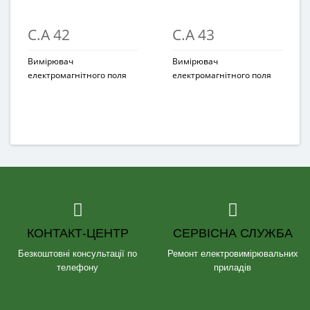
C.A 42
C.A 43
Вимірювач
Вимірювач
електромагнітного поля
електромагнітного поля
КОНТАКТ-ЦЕНТР
СЕРВІСНА СЛУЖБА
Безкоштовні консультації по
Ремонт електровимірювальних
телефону
приладів