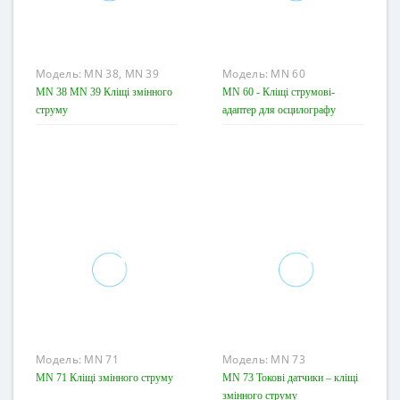
Модель:
MN 38, MN 39
Модель:
MN 60
MN 38 MN 39 Кліщі змінного
MN 60 - Кліщі струмові-
струму
адаптер для осцилографу
Модель:
MN 71
Модель:
MN 73
MN 71 Кліщі змінного струму
MN 73 Токові датчики – кліщі
змінного струму