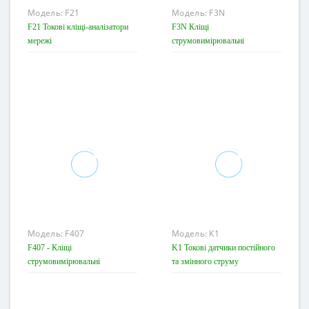
Модель:
F21
Модель:
F3N
F21 Токові кліщі-аналізатори
F3N Кліщі
мережі
струмовимірювальні
Модель:
F407
Модель:
K1
F407 - Кліщі
K1 Токові датчики постійного
струмовимірювальні
та змінного струму