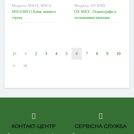
Модель:
MN14, MN15
Модель:
OX 90XX
MN14 MN15 Кліщі змінного
OX 90XX - Осцилографи із
струму
ізольованими каналами
|<
<
2
3
4
5
6
7
8
9
10
>
>|
КОНТАКТ-ЦЕНТР
СЕРВІСНА СЛУЖБА