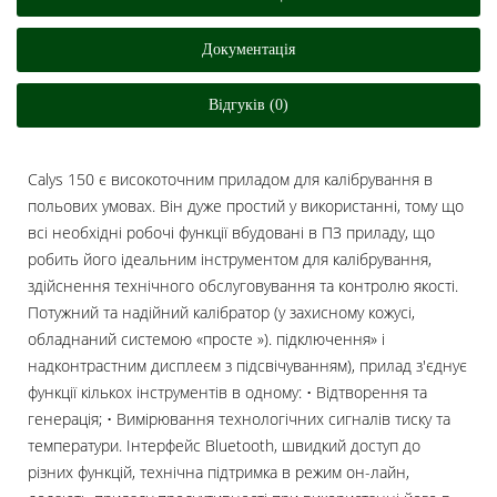
Документацiя
Відгуків (0)
Calys 150 є високоточним приладом для калібрування в
польових умовах. Він дуже простий у використанні, тому що
всі необхідні робочі функції вбудовані в ПЗ приладу, що
робить його ідеальним інструментом для калібрування,
здійснення технічного обслуговування та контролю якості.
Потужний та надійний калібратор (у захисному кожусі,
обладнаний системою «просте »). підключення» і
надконтрастним дисплеєм з підсвічуванням), прилад з'єднує
функції кількох інструментів в одному: • Відтворення та
генерація; • Вимірювання технологічних сигналів тиску та
температури. Інтерфейс Bluetooth, швидкий доступ до
різних функцій, технічна підтримка в режим он-лайн,