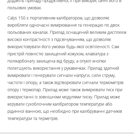
додають приладу продуктивності при використанні його в
польових умовах.
Calys 150 є портативним калібратором, що дозволяє
виробляти одночасні вимірювання та генерацію по двох
ізольованих каналах. Прилад оснащений великим дисплеєм
високої контрастності з підсвічуванням, що дозволяє
використовувати його умовах будь-якої освітленості. Сам
пристрій повністю захищений кожухом, клавіатура з
полікарбонату захищена від бруду, а опуклі кнопки
полегшують використання у рукавичках. Прилад здатний
вимірювати і генерувати сигнали напруги, сили струму,
частоти і опору, а також відтворювати сигнали термометрів
опору і термопар. Прилад може також вимірювати тиск при
використанні із зовнішніми модулями тиску. Прилад може
керувати сухоблочним калібратором температури або
рідинної ванною, що необхідно при калібруванні датчиків
температури та терметрів.