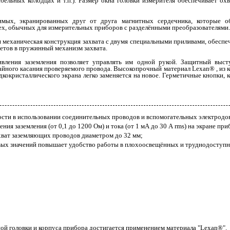
бельных колодцах и т.п.). Размер окна головки измерителя обеспечивает о
симых, экранированных друг от друга магнитных сердечника, которые о
ех, обычных для измерительных приборов с разделёнными преобразователями.
я механическая конструкция захвата с двумя специальными приливами, обесп
тов в пружинный механизм захвата.
ивления заземления позволяет управлять им одной рукой. Защитный выс
чайного касания проверяемого провода. Высокопрочный материал Lexan® , из 
дкокристаллического экрана легко заменяется на новое. Герметичные кнопки, 
ости в использовании соединительных проводов и вспомогательных электродо
я заземления (от 0,1 до 1200 Ом) и тока (от 1 мА до 30 А rms) на экране при
хват заземляющих проводов диаметром до 32 мм;
вых значений повышает удобство работы в плохоосвещённых и труднодоступн
ой головки и корпуса прибора достигается применением материала "Lexan
®
".