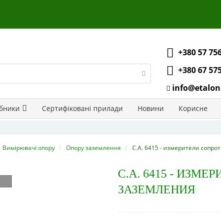
+380 57 75
+380 67 57
info@etalon
бники
Сертифіковані прилади
Новини
Корисне
Вимірювачі опору
Опору заземлення
С.А. 6415 - измерители сопр
С.А. 6415 - ИЗМ
ЗАЗЕМЛЕНИЯ