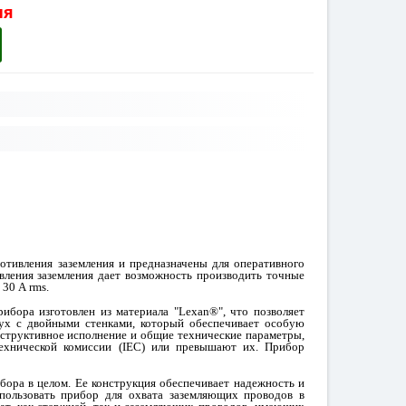
ня
отивления заземления и предназначены для оперативного
ивления заземления дает возможность производить точные
 30 А rms.
рибора изготовлен из материала "Lexan®", что позволяет
жух с двойными стенками, который обеспечивает особую
нструктивное исполнение и общие технические параметры,
технической комиссии (IEC) или превышают их. Прибор
бора в целом. Ее конструкция обеспечивает надежность и
спользовать прибор для охвата заземляющих проводов в