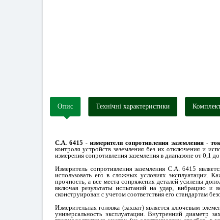
Опис
Технічні характеристики
Комплект
С.А. 6415 - и
змерители сопротивления заземления - т
контроля устройств заземления без их отключения и исп
измерения сопротивления заземления в диапазоне от 0,1 до
Измеритель сопротивления заземления С.А. 6415 являетс
использовать его в сложных условиях эксплуатации. К
прочность, а все места сопряжения деталей усилены доп
включая результаты испытаний на удар, вибрацию и в
сконструирован с учетом соответствия его стандартам без
Измерительная головка (захват) является ключевым элем
универсальность эксплуатации. Внутренний диаметр за