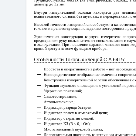
труднодоступных местах (на электрических столбах, в ка
диаметр до 32 мм.
Внутри измерительной головки находятся два незави
испытательного сигнала без шумовых и перекрестных пом
Высокой точности измерений способствует и качественна
головки и препятствующая попаданию посторонних предме
Эргономичная конструкция корпуса измерителя сопрот
предохраняет руку пользователя от соскальзывания и слу
в эксплуатации. При появлении царапин линзовое окно жи
прямой доступ ко всем функциям прибора.
Особенности Токовых клещей С.А 6415:
Простота и оперативность в работе – нет необходим
Непосредственное отображение величины сопротивлени
Конструкция измерительной головки обеспечивает о
Функция звукового оповещения с установкой порого
Удержание показаний;
Самотестирование;
Автовыключение;
Индикация разряда батареи;
Индикатор помех в измеряемой цепи;
Индикатор открытия клещей;
Индикатор КЗ (R < 0,1 Ом);
Многотональный звуковой сигнал;
Дополнительная прочность конструкции измерительн