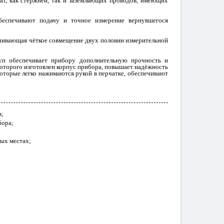
хват, как стержней, так и заземляющих проводов, имеющих
беспечивают подачу и точное измерение вернувшегося
ечивающая чёткое совмещение двух половин измерительной
туп обеспечивает прибору дополнительную прочность и
которого изготовлен корпус прибора, повышает надёжность
которые легко нажимаются рукой в перчатке, обеспечивают
в;
бора;
ых местах;