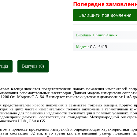
Попереднє замовлен
Залишити повідомлення
Виробник:
Chauvin Arnoux
C.A . 6415
Модель:
ація
Відгуків (0)
оковые клещи
являются представителями нового поколения измерителей сопр
ользования вспомогательных электродов. Данная модель измерителя сопрот
 1200 Ом. Модель С.А. 6415 измеряет ток и токи утечки в диапазоне от 1 мА до
я представителем нового поколения в семействе токовых клещей. Корпус п
аждая из двух частей измерительной головки заключена в герметичный ко
олнительно для повышения надежности эксплуатации в полевых условиях. Ко
одонепроницаемость, соответствуют стандартам Международной электро
опасности UL® , CSA и GS.
ентом в процессе проведения измерений и определяющим характеристики при
хвата составляет 32 мм, в то время как его внешний размер позволяет и