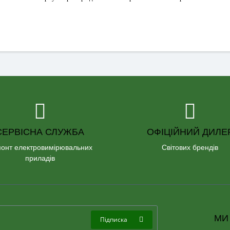
СЕРВІСНА СЛУЖБА
ОФІЦІЙНИЙ ДИЛЕ
онт електровимірювальних
Світових брендів
приладів
МИ
Підписка