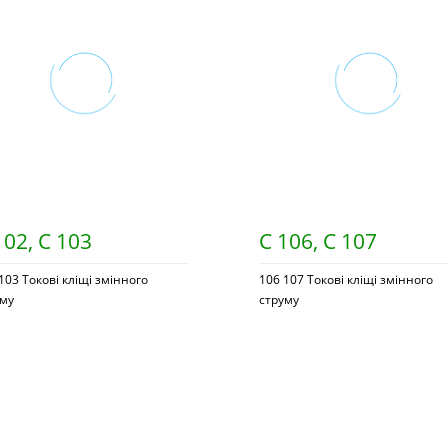
102, С 103
С 106, С 107
103 Токові кліщі змінного
106 107 Токові кліщі змінного
уму
струму