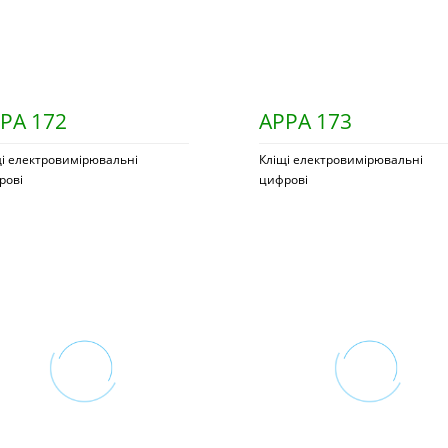
PA 172
APPA 173
щі електровимірювальні
Кліщі електровимірювальні
рові
цифрові