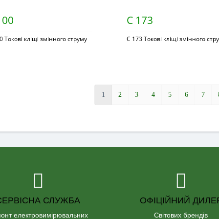
100
C 173
0 Токові кліщі змінного струму
C 173 Токові кліщі змінного стр
1
2
3
4
5
6
7
СЕРВІСНА СЛУЖБА
ОФІЦІЙНИЙ ДИЛЕ
онт електровимірювальних
Світових брендів