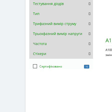
Тестування діодів
Тип
Трифазний вимір струму
Трьохфазний вимір напруги
A1
Частота
A100
Стікери
змін
Сертифіковано
16