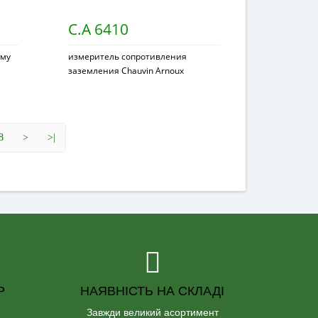
C.A 6410
уму
измеритель сопротивления
заземления Chauvin Arnoux
8
>
>|
Р
НАЯВНІСТЬ НА СКЛАДІ
Завжди великий асортимент