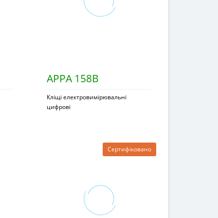
APPA 158B
Кліщі електровимірювальні
цифрові
Сертифіковано