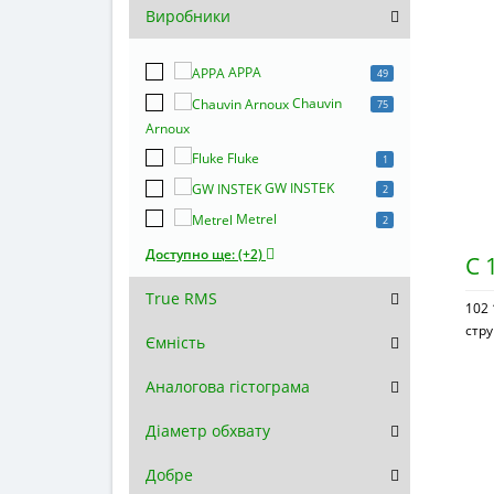
Виробники
APPA
49
Chauvin
75
Arnoux
Fluke
1
GW INSTEK
2
Metrel
2
Доступно ще: (+2)
С 
True RMS
102 
стр
Ємність
Аналогова гістограма
Діаметр обхвату
Добре