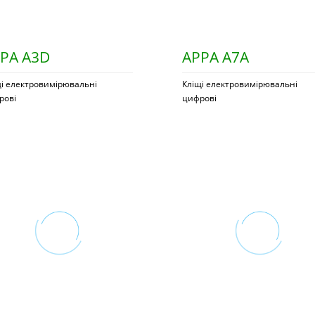
PA A3D
APPA A7A
щі електровимірювальні
Кліщі електровимірювальні
рові
цифрові