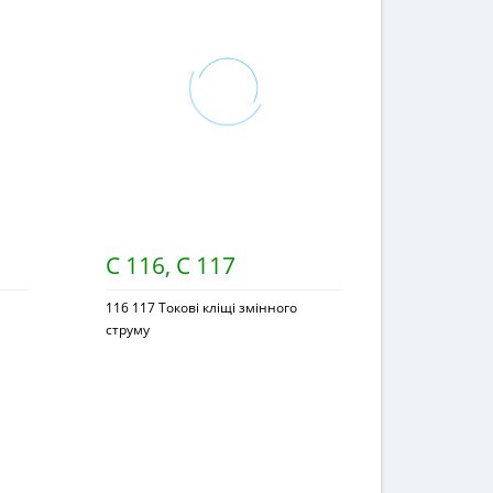
С 116, С 117
116 117 Токові кліщі змінного
струму