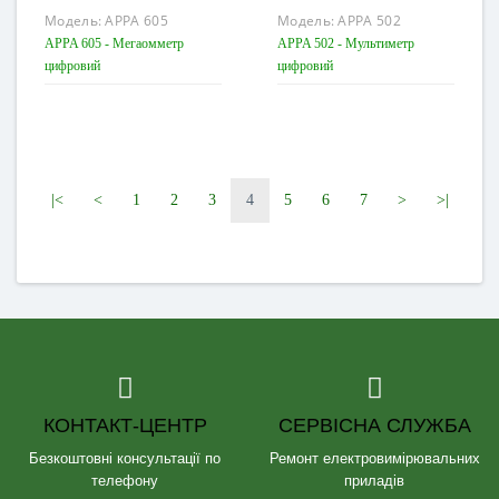
Модель:
APPA 605
Модель:
APPA 502
APPA 605 - Мегаомметр
APPA 502 - Мультиметр
цифровий
цифровий
|<
<
1
2
3
4
5
6
7
>
>|
КОНТАКТ-ЦЕНТР
СЕРВІСНА СЛУЖБА
Безкоштовні консультації по
Ремонт електровимірювальних
телефону
приладів