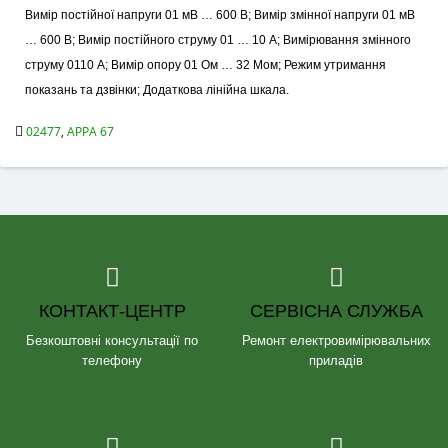
Вимір постійної напруги 01 мВ … 600 В; Вимір змінної напруги 01 мВ
… 600 В; Вимір постійного струму 01 … 10 А; Вимірювання змінного
струму 0110 А; Вимір опору 01 Ом … 32 Мом; Режим утримання
показань та дзвінки; Додаткова лінійна шкала.
02477
,
APPA 67
КОНТАКТ-ЦЕНТР
СЕРВІСНА СЛУЖБА
Безкоштовні консультації по
Ремонт електровимірювальних
телефону
приладів