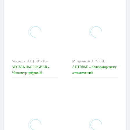
Модель:
ADT681-10-
Модель:
ADT760-D
GP2K-BAR
ADT681-10-GP2K-BAR -
ADT760-D - Калібратор тиску
Манометр цифровий
автоматичний