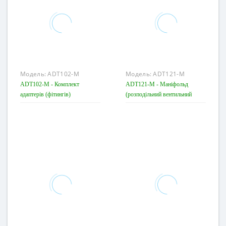
Модель:
ADT102-M
Модель:
ADT121-M
ADT102-M - Комплект
ADT121-M - Маніфольд
адаптерів (фітингів)
(розподільний вентильний
блок)