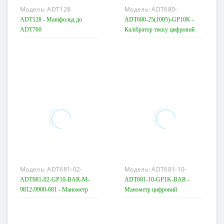
Модель:
ADT128
Модель:
ADT680-
25(10,05)-GP10K
ADT128 - Маніфольд до
ADT680-25(1005)-GP10K -
ADT760
Калібратор тиску цифровий
Модель:
ADT681-02-
Модель:
ADT681-10-
GP10-BAR-M-9812-9900-
GP1K-BAR
ADT681-02-GP10-BAR-M-
ADT681-10-GP1K-BAR -
681
9812-9900-681 - Манометр
Манометр цифровий
цифровий