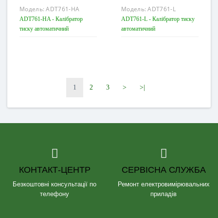
Модель:
ADT761-HA
Модель:
ADT761-L
ADT761-HA - Калібратор
ADT761-L - Калібратор тиску
тиску автоматичний
автоматичний
1
2
3
>
>|
КОНТАКТ-ЦЕНТР
СЕРВІСНА СЛУЖБА
Безкоштовні консультації по
Ремонт електровимірювальних
телефону
приладів